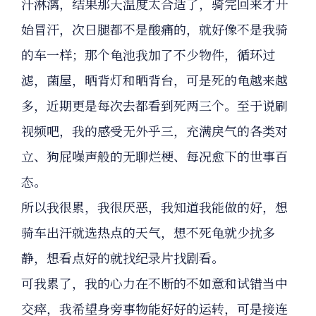
汗淋漓，结果那天温度太合适了，骑完回来才开
始冒汗，次日腿都不是酸痛的，就好像不是我骑
的车一样；那个龟池我加了不少物件，循环过
滤，菌屋，晒背灯和晒背台，可是死的龟越来越
多，近期更是每次去都看到死两三个。至于说刷
视频吧，我的感受无外乎三，充满戾气的各类对
立、狗屁噪声般的无聊烂梗、每况愈下的世事百
态。
所以我很累，我很厌恶，我知道我能做的好，想
骑车出汗就选热点的天气，想不死龟就少扰多
静，想看点好的就找纪录片找剧看。
可我累了，我的心力在不断的不如意和试错当中
交瘁，我希望身旁事物能好好的运转，可是接连